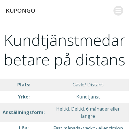
Skip
KUPONGO
to
content
Kundtjänstmedar
betare på distans
Plats:
Gävle/ Distans
Yrke:
Kundtjänst
Heltid, Deltid, 6 månader eller
Anställningsform:
längre
Lön:
Fast månads- vecko- eller timlön