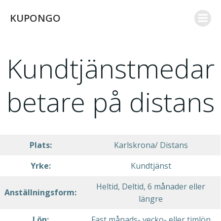
Skip
KUPONGO
to
content
Kundtjänstmedar
betare på distans
Plats:
Karlskrona/ Distans
Yrke:
Kundtjänst
Heltid, Deltid, 6 månader eller
Anställningsform:
längre
Lön:
Fast månads- vecko- eller timlön