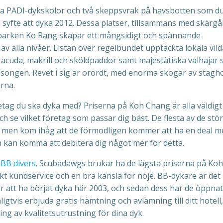
iga PADI-dykskolor och två skeppsvrak på havsbotten som d
 syfte att dyka 2012. Dessa platser, tillsammans med skärg
lparken Ko Rang skapar ett mångsidigt och spännande
v alla nivåer. Listan över regelbundet upptäckta lokala vild
racuda, makrill och sköldpaddor samt majestätiska valhajar
songen. Revet i sig är orördt, med enorma skogar av stagh
rna.
retag du ska dyka med? Priserna på Koh Chang är alla väldigt 
ch se vilket företag som passar dig bäst. De flesta av de stö
, men kom ihåg att de förmodligen kommer att ha en deal m
h kan komma att debitera dig något mer för detta.
h
BB divers
. Scubadawgs brukar ha de lägsta priserna på Koh
kt kundservice och en bra känsla för nöje. BB-dykare är det
r att ha börjat dyka här 2003, och sedan dess har de öppnat
gtvis erbjuda gratis hämtning och avlämning till ditt hotell, 
ng av kvalitetsutrustning för dina dyk.