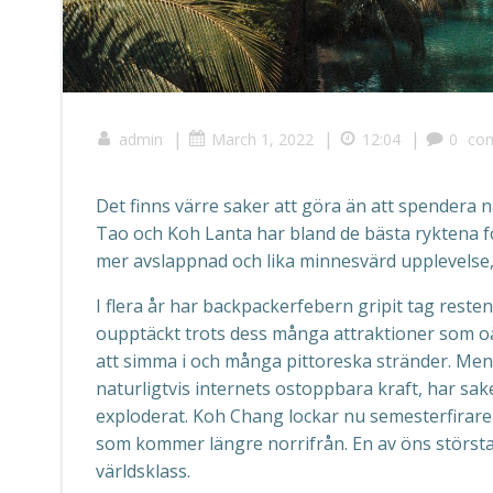
|
|
|
admin
March 1, 2022
12:04
0
co
Det finns värre saker att göra än att spendera n
Tao och Koh Lanta har bland de bästa ryktena fö
mer avslappnad och lika minnesvärd upplevelse,
I flera år har backpackerfebern gripit tag rest
oupptäckt trots dess många attraktioner som oän
att simma i och många pittoreska stränder. Men 
naturligtvis internets ostoppbara kraft, har sak
exploderat. Koh Chang lockar nu semesterfirare f
som kommer längre norrifrån. En av öns största
världsklass.