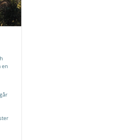
oh
a en
 går
ster