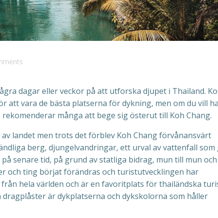
mments
ågra dagar eller veckor på att utforska djupet i Thailand. K
r att vara de bästa platserna för dykning, men om du vill h
 rekomenderar många att bege sig österut till Koh Chang.
en av landet men trots det förblev Koh Chang förvånansvärt
dliga berg, djungelvandringar, ett urval av vattenfall som
på senare tid, på grund av statliga bidrag, mun till mun och
er och ting börjat förändras och turistutvecklingen har
rån hela världen och är en favoritplats för thailändska turi
 dragplåster är dykplatserna och dykskolorna som håller