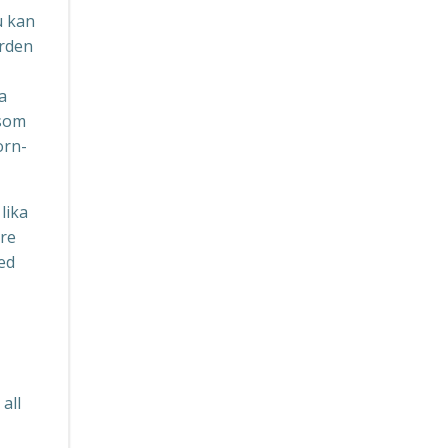
u kan
ården
a
 som
orn-
lika
rre
ed
all