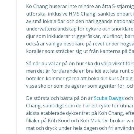
Ko Chang huserar inte mindre än åtta 5-stjärn
utforska, inklusive HMS Chang, sänktes enbart i
av små lokala öar och den närliggande nationa
undervattenslandskap för dykare och snorklare a
djur som inkluderar triggerfiskar, muränor, bar
också är vanliga besökare på revet under högsä
koraller som sträcker sig ut från kanterna på öa
Så när du väl är på ön hur ska du välja vilket fö
men det är fortfarande en bra idé att leta runt o
hotellen kommer gärna att boka din kurs åt dig
vissa skolor som de agerar som agenter för, oc
De största och bästa på ön är
Scuba Dawgs
oc
Chang, samtidigt som de har ett rykte för utmär
äldsta etablerade dykcentret på Koh Chang, efte
filialer på Koh Kood och Koh Mak. De brukar vanli
mat och dryck under hela dagen och fri användni