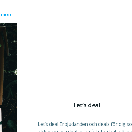
 more
Let’s deal
Let’s deal Erbjudanden och deals för dig s
älskar en bra deal. Här på Let’s deal hittar