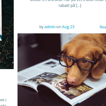
rabatt på […]
by
admin
on
Aug 23
Rea
om i
orda