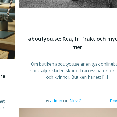
aboutyou.se: Rea, fri frakt och my
mer
Om butiken
aboutyou.se
är en tysk onlineb
som säljer kläder, skor och accessoarer för
dra
och kvinnor. Butiken har ett […]
by
admin
on
Nov 7
Rea
het
ver