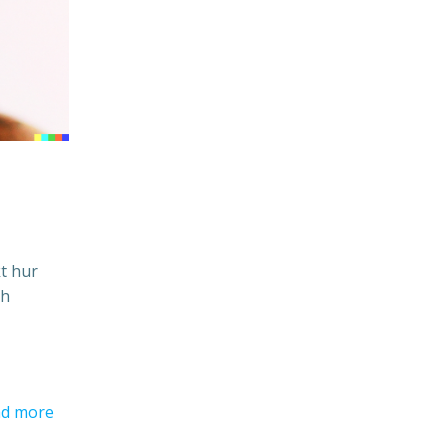
t hur
ch
d more