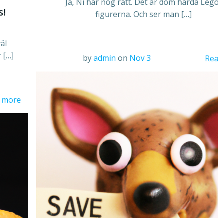
Ja, Ni har nog rätt. Det är dom hårda Leg
s!
figurerna. Och ser man […]
äl
 […]
by
admin
on
Nov 3
Rea
 more