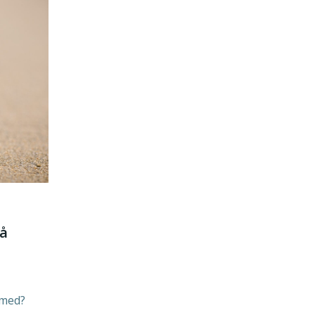
på
 med?