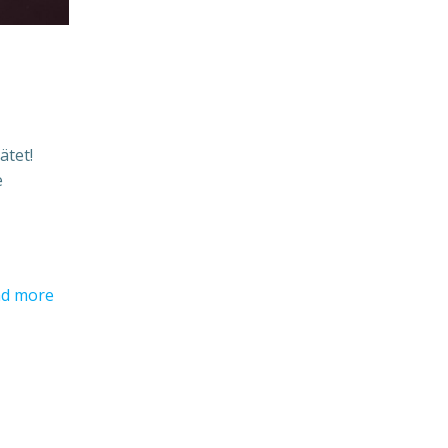
ätet!
e
d more