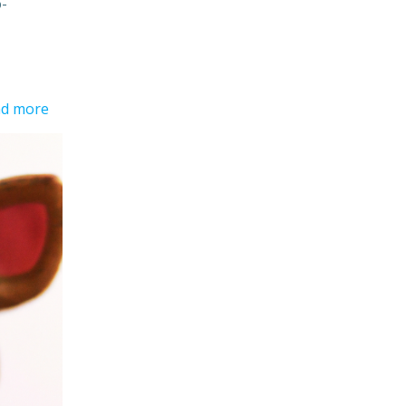
o-
d more