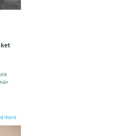
cket
utik
 män
d more